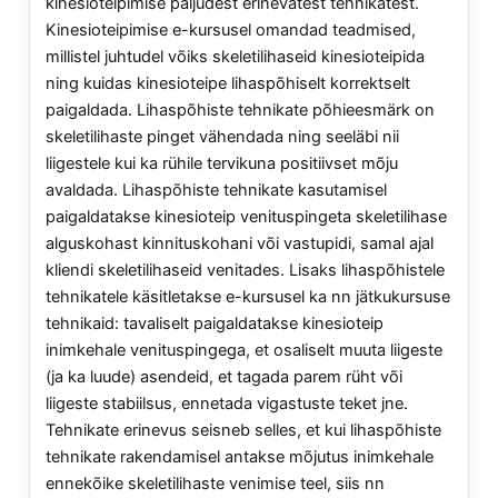
kinesioteipimise paljudest erinevatest tehnikatest.
Kinesioteipimise e-kursusel omandad teadmised,
millistel juhtudel võiks skeletilihaseid kinesioteipida
ning kuidas kinesioteipe lihaspõhiselt korrektselt
paigaldada. Lihaspõhiste tehnikate põhieesmärk on
skeletilihaste pinget vähendada ning seeläbi nii
liigestele kui ka rühile tervikuna positiivset mõju
avaldada. Lihaspõhiste tehnikate kasutamisel
paigaldatakse kinesioteip venituspingeta skeletilihase
alguskohast kinnituskohani või vastupidi, samal ajal
kliendi skeletilihaseid venitades. Lisaks lihaspõhistele
tehnikatele käsitletakse e-kursusel ka nn jätkukursuse
tehnikaid: tavaliselt paigaldatakse kinesioteip
inimkehale venituspingega, et osaliselt muuta liigeste
(ja ka luude) asendeid, et tagada parem rüht või
liigeste stabiilsus, ennetada vigastuste teket jne.
Tehnikate erinevus seisneb selles, et kui lihaspõhiste
tehnikate rakendamisel antakse mõjutus inimkehale
ennekõike skeletilihaste venimise teel, siis nn