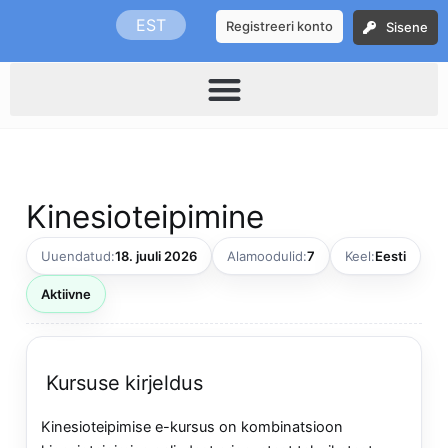
Skip
EST
Registreeri konto
Sisene
to
content
Kinesioteipimine
Uuendatud:
18. juuli 2026
Alamoodulid:
7
Keel:
Eesti
Aktiivne
Kursuse kirjeldus
Kinesioteipimise e-kursus on kombinatsioon