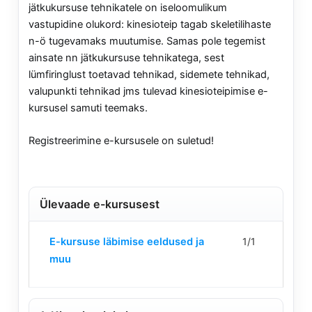
jätkukursuse tehnikatele on iseloomulikum
vastupidine olukord: kinesioteip tagab skeletilihaste
n-ö tugevamaks muutumise. Samas pole tegemist
ainsate nn jätkukursuse tehnikatega, sest
lümfiringlust toetavad tehnikad, sidemete tehnikad,
valupunkti tehnikad jms tulevad kinesioteipimise e-
kursusel samuti teemaks.
Registreerimine e-kursusele on suletud!
Ülevaade e-kursusest
Lesson
Te
E-kursuse läbimise eeldused ja
1/1
1
peate
muu
of
kursusele
1
registreeru
within
et