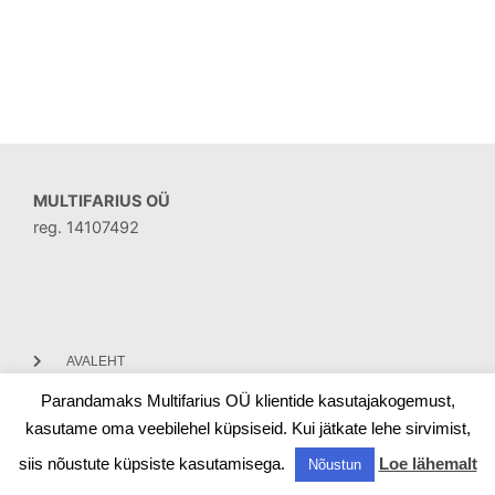
MULTIFARIUS OÜ
reg. 14107492
AVALEHT
Parandamaks Multifarius OÜ klientide kasutajakogemust,
KONTAKT
kasutame oma veebilehel küpsiseid. Kui jätkate lehe sirvimist,
siis nõustute küpsiste kasutamisega.
Loe lähemalt
Nõustun