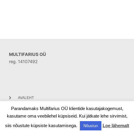
MULTIFARIUS OÜ
reg. 14107492
AVALEHT
Parandamaks Multifarius OÜ klientide kasutajakogemust,
KONTAKT
kasutame oma veebilehel küpsiseid. Kui jätkate lehe sirvimist,
siis nõustute küpsiste kasutamisega.
Loe lähemalt
Nõustun