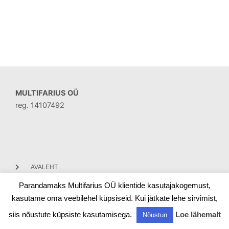
MULTIFARIUS OÜ
reg. 14107492
AVALEHT
Parandamaks Multifarius OÜ klientide kasutajakogemust,
KONTAKT
kasutame oma veebilehel küpsiseid. Kui jätkate lehe sirvimist,
siis nõustute küpsiste kasutamisega.
Loe lähemalt
Nõustun