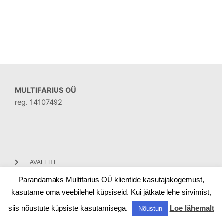
MULTIFARIUS OÜ
reg. 14107492
AVALEHT
Parandamaks Multifarius OÜ klientide kasutajakogemust,
KONTAKT
kasutame oma veebilehel küpsiseid. Kui jätkate lehe sirvimist,
siis nõustute küpsiste kasutamisega.
Loe lähemalt
Nõustun