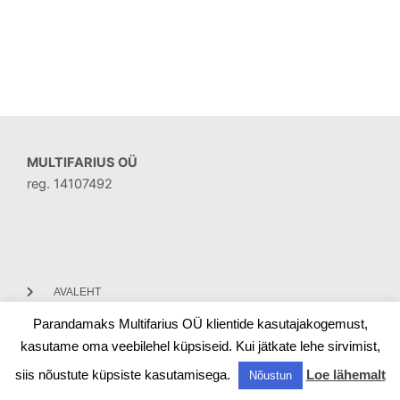
MULTIFARIUS OÜ
reg. 14107492
AVALEHT
Parandamaks Multifarius OÜ klientide kasutajakogemust,
KONTAKT
kasutame oma veebilehel küpsiseid. Kui jätkate lehe sirvimist,
siis nõustute küpsiste kasutamisega.
Loe lähemalt
Nõustun