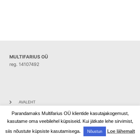
MULTIFARIUS OÜ
reg. 14107492
AVALEHT
Parandamaks Multifarius OÜ klientide kasutajakogemust,
KONTAKT
kasutame oma veebilehel küpsiseid. Kui jätkate lehe sirvimist,
siis nõustute küpsiste kasutamisega.
Loe lähemalt
Nõustun