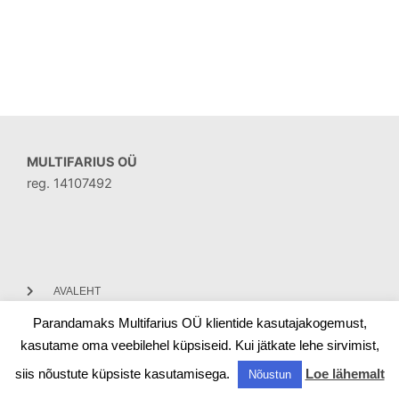
MULTIFARIUS OÜ
reg. 14107492
AVALEHT
Parandamaks Multifarius OÜ klientide kasutajakogemust,
KONTAKT
kasutame oma veebilehel küpsiseid. Kui jätkate lehe sirvimist,
siis nõustute küpsiste kasutamisega.
Loe lähemalt
Nõustun