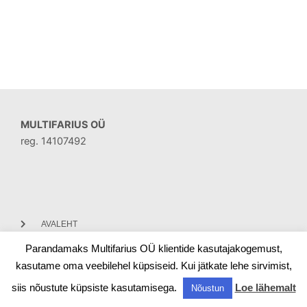
MULTIFARIUS OÜ
reg. 14107492
AVALEHT
Parandamaks Multifarius OÜ klientide kasutajakogemust,
KONTAKT
kasutame oma veebilehel küpsiseid. Kui jätkate lehe sirvimist,
siis nõustute küpsiste kasutamisega.
Loe lähemalt
Nõustun