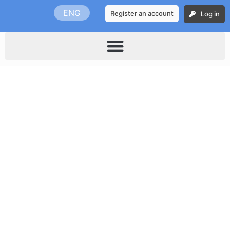
Skip
ENG
Register an account
Log in
to
content