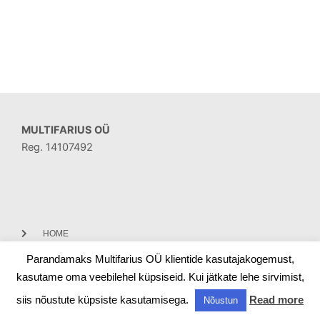
MULTIFARIUS OÜ
Reg. 14107492
HOME
Parandamaks Multifarius OÜ klientide kasutajakogemust,
CONTACT
kasutame oma veebilehel küpsiseid. Kui jätkate lehe sirvimist,
siis nõustute küpsiste kasutamisega.
Read more
Nõustun