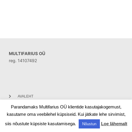
MULTIFARIUS OÜ
reg. 14107492
AVALEHT
Parandamaks Multifarius OÜ klientide kasutajakogemust,
KONTAKT
kasutame oma veebilehel küpsiseid. Kui jätkate lehe sirvimist,
siis nõustute küpsiste kasutamisega.
Loe lähemalt
Nõustun