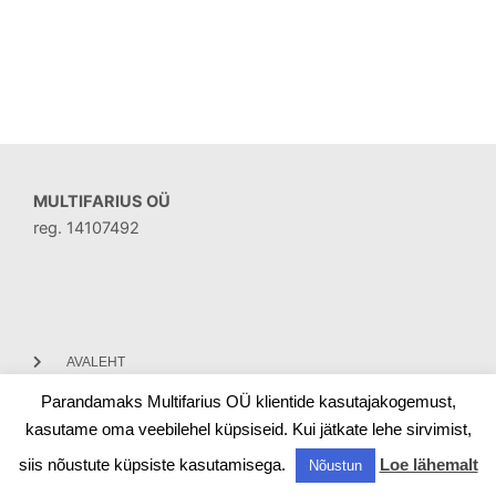
MULTIFARIUS OÜ
reg. 14107492
AVALEHT
Parandamaks Multifarius OÜ klientide kasutajakogemust,
KONTAKT
kasutame oma veebilehel küpsiseid. Kui jätkate lehe sirvimist,
siis nõustute küpsiste kasutamisega.
Loe lähemalt
Nõustun