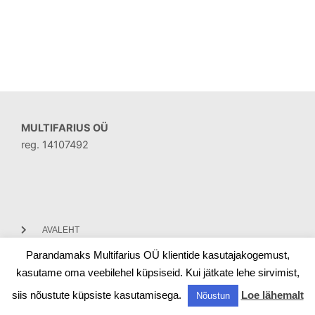
MULTIFARIUS OÜ
reg. 14107492
AVALEHT
Parandamaks Multifarius OÜ klientide kasutajakogemust,
KONTAKT
kasutame oma veebilehel küpsiseid. Kui jätkate lehe sirvimist,
siis nõustute küpsiste kasutamisega.
Loe lähemalt
Nõustun