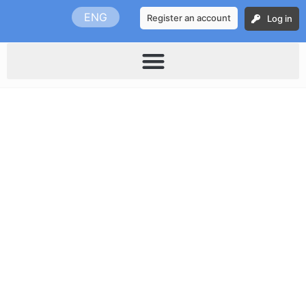
Skip
ENG
Register an account
Log in
to
content