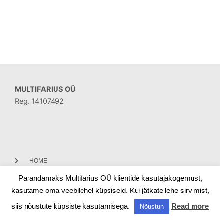
MULTIFARIUS OÜ
Reg. 14107492
HOME
Parandamaks Multifarius OÜ klientide kasutajakogemust,
CONTACT
kasutame oma veebilehel küpsiseid. Kui jätkate lehe sirvimist,
siis nõustute küpsiste kasutamisega.
Read more
Nõustun