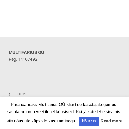
MULTIFARIUS OÜ
Reg. 14107492
HOME
Parandamaks Multifarius OÜ klientide kasutajakogemust,
CONTACT
kasutame oma veebilehel küpsiseid. Kui jätkate lehe sirvimist,
siis nõustute küpsiste kasutamisega.
Read more
Nõustun