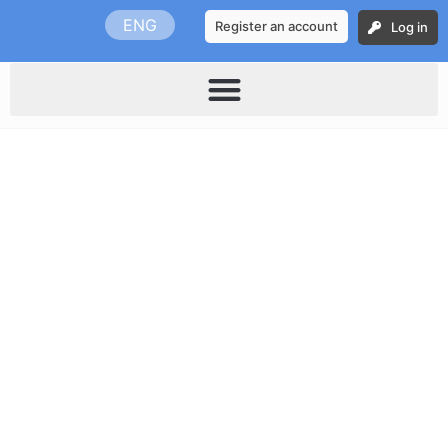
Skip
ENG
Register an account
Log in
to
content