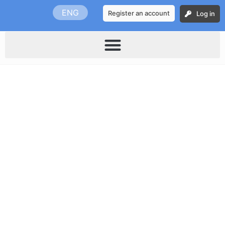
Skip
ENG
Register an account
Log in
to
content