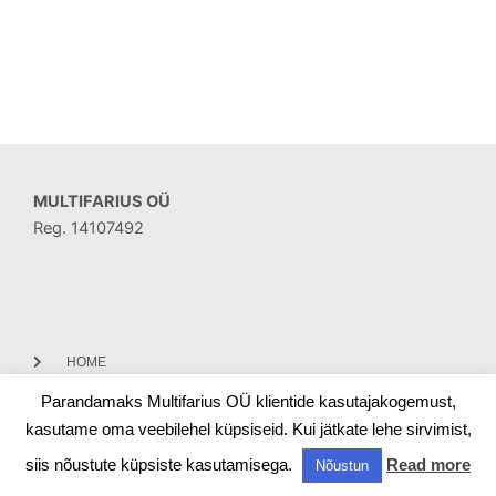
MULTIFARIUS OÜ
Reg. 14107492
HOME
Parandamaks Multifarius OÜ klientide kasutajakogemust,
CONTACT
kasutame oma veebilehel küpsiseid. Kui jätkate lehe sirvimist,
siis nõustute küpsiste kasutamisega.
Read more
Nõustun