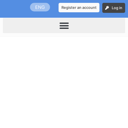
Skip
ENG
Register an account
Log in
to
content