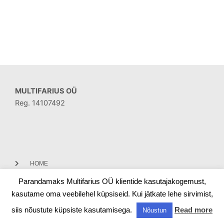
MULTIFARIUS OÜ
Reg. 14107492
HOME
Parandamaks Multifarius OÜ klientide kasutajakogemust,
CONTACT
kasutame oma veebilehel küpsiseid. Kui jätkate lehe sirvimist,
siis nõustute küpsiste kasutamisega.
Read more
Nõustun