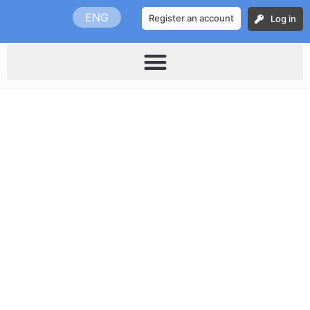
Skip
ENG
Register an account
Log in
to
content