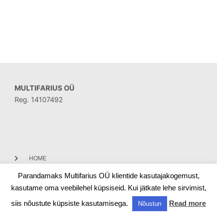
MULTIFARIUS OÜ
Reg. 14107492
HOME
Parandamaks Multifarius OÜ klientide kasutajakogemust,
CONTACT
kasutame oma veebilehel küpsiseid. Kui jätkate lehe sirvimist,
siis nõustute küpsiste kasutamisega.
Read more
Nõustun