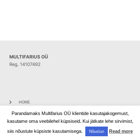
MULTIFARIUS OÜ
Reg. 14107492
HOME
Parandamaks Multifarius OÜ klientide kasutajakogemust,
CONTACT
kasutame oma veebilehel küpsiseid. Kui jätkate lehe sirvimist,
siis nõustute küpsiste kasutamisega.
Read more
Nõustun