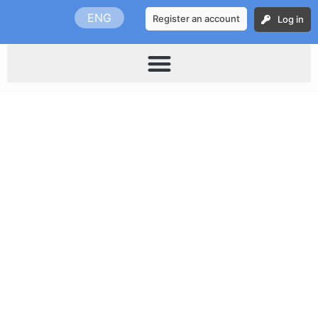
Skip
ENG
Register an account
Log in
to
content