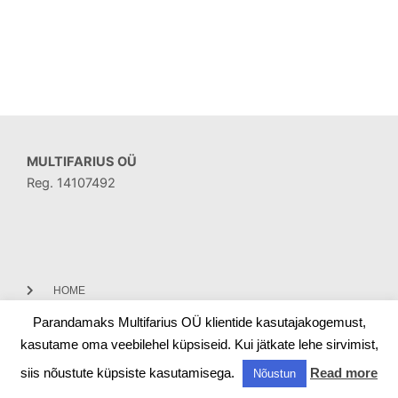
MULTIFARIUS OÜ
Reg. 14107492
HOME
Parandamaks Multifarius OÜ klientide kasutajakogemust,
CONTACT
kasutame oma veebilehel küpsiseid. Kui jätkate lehe sirvimist,
siis nõustute küpsiste kasutamisega.
Read more
Nõustun