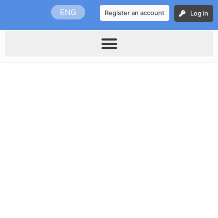
Skip
ENG
Register an account
Log in
to
content