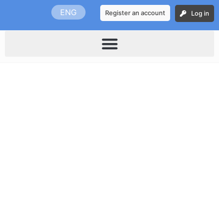
Skip
ENG
Register an account
Log in
to
content