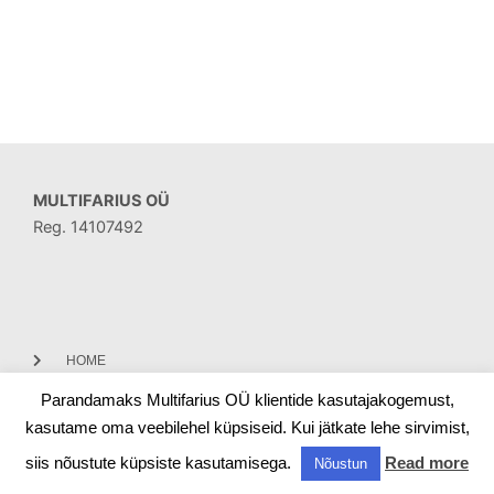
MULTIFARIUS OÜ
Reg. 14107492
HOME
Parandamaks Multifarius OÜ klientide kasutajakogemust,
CONTACT
kasutame oma veebilehel küpsiseid. Kui jätkate lehe sirvimist,
siis nõustute küpsiste kasutamisega.
Read more
Nõustun