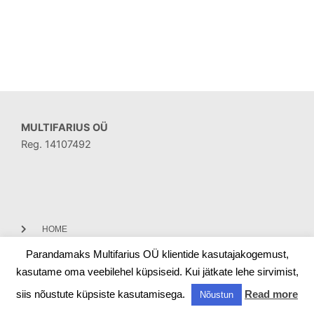
MULTIFARIUS OÜ
Reg. 14107492
HOME
Parandamaks Multifarius OÜ klientide kasutajakogemust,
CONTACT
kasutame oma veebilehel küpsiseid. Kui jätkate lehe sirvimist,
siis nõustute küpsiste kasutamisega.
Read more
Nõustun