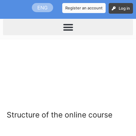
Skip
ENG
Register an account
Log in
to
content
Structure of the online course